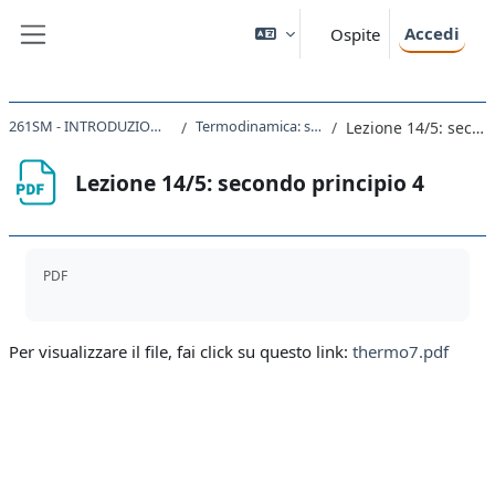
Vai al contenuto principale
Accedi
Ospite
Pannello laterale
261SM - INTRODUZIONE ALLA FISICA 2020
Termodinamica: secondo principio
Lezione 14/5: secondo principio 4
Lezione 14/5: secondo principio 4
Aggregazione dei criteri
PDF
Per visualizzare il file, fai click su questo link:
thermo7.pdf