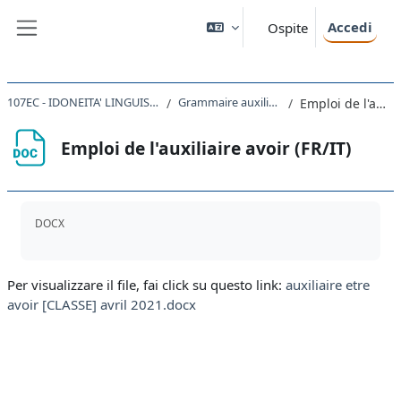
Vai al contenuto principale
Accedi
Ospite
Pannello laterale
107EC - IDONEITA' LINGUISTICA (LINGUA FRANCESE) 2020
Grammaire auxiliaires du passé composé
Emploi de l'auxiliaire avoir (FR/IT)
Emploi de l'auxiliaire avoir (FR/IT)
Aggregazione dei criteri
DOCX
Per visualizzare il file, fai click su questo link:
auxiliaire etre
avoir [CLASSE] avril 2021.docx