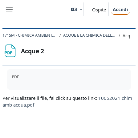
Vai al contenuto principale
Accedi
Ospite
Pannello laterale
171SM - CHIMICA AMBIENTALE 2021
ACQUE E LA CHIMICA DELLE ACQUE
Acque 2
Acque 2
Aggregazione dei criteri
PDF
Per visualizzare il file, fai click su questo link:
10052021 chim
amb acqua.pdf