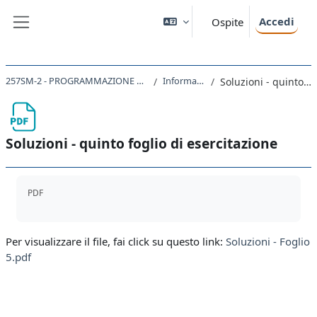
Vai al contenuto principale
Accedi
Ospite
Pannello laterale
257SM-2 - PROGRAMMAZIONE E ARCHITETTURE DEGLI ELABORATORI - mod. B 2020
Informazioni sul corso
Soluzioni - quinto foglio di esercitazione
Soluzioni - quinto foglio di esercitazione
Aggregazione dei criteri
PDF
Per visualizzare il file, fai click su questo link:
Soluzioni - Foglio
5.pdf