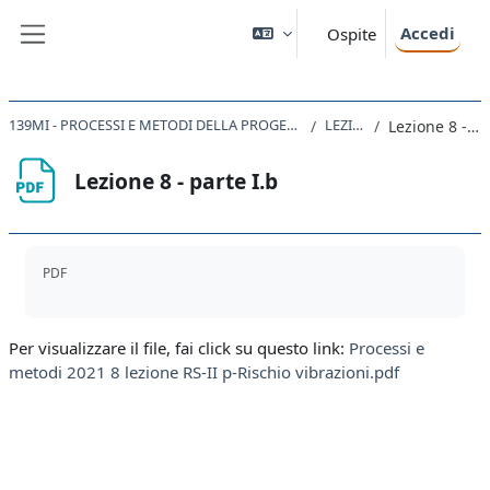
Vai al contenuto principale
Accedi
Ospite
Pannello laterale
139MI - PROCESSI E METODI DELLA PROGETTAZIONE EDILIZIA IN SICUREZZA 2020
LEZIONE 8
Lezione 8 - parte I.b
Lezione 8 - parte I.b
Aggregazione dei criteri
PDF
Per visualizzare il file, fai click su questo link:
Processi e
metodi 2021 8 lezione RS-II p-Rischio vibrazioni.pdf