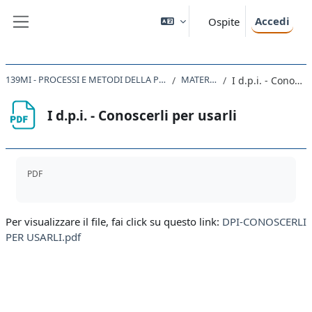
Vai al contenuto principale
Accedi
Ospite
Pannello laterale
139MI - PROCESSI E METODI DELLA PROGETTAZIONE EDILIZIA IN SICUREZZA 2020
MATERIALI UTILI
I d.p.i. - Conoscerli per usarli
I d.p.i. - Conoscerli per usarli
Aggregazione dei criteri
PDF
Per visualizzare il file, fai click su questo link:
DPI-CONOSCERLI
PER USARLI.pdf