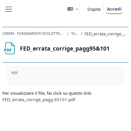
Vai al contenuto principale
Accedi
Ospite
Pannello laterale
239SM - FONDAMENTI DI ELETTRODINAMICA 2019
Topic 2
FED_errata_corrige_pagg95&101
FED_errata_corrige_pagg95&101
Aggregazione dei criteri
PDF
Per visualizzare il file, fai click su questo link:
FED_errata_corrige_pagg.95101.pdf