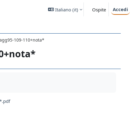
Accedi
Italiano ‎(it)‎
Ospite
pagg95-109-110+nota*
10+nota*
*.pdf