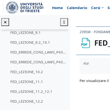
Vai al contenuto principale
FED_PAGG_53_54_ERRATA
Home
Calendario
Corsi
S
Topic 2
Minimizza
FED_LEZIONE_8
239SM - FONDAME
FED_LEZIONE_9.1
FED
FED_LEZIONE_9.2_10.1
FED_ERREDE_CONS_LAWS_P436_LECT_02
Aggregazione de
FED_ERREDE_CONS_LAWS_P436_Lect_01
PDF
FED_LEZIONE_10.2
Per visualizzare il 
FED_LEZIONE_11.1
FED_LEZIONE_11.2_12.1
FED_LEZIONE_12.2