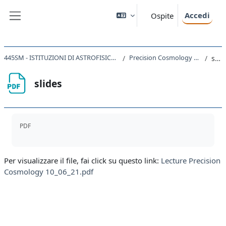
Vai al contenuto principale
Accedi
Ospite
Pannello laterale
445SM - ISTITUZIONI DI ASTROFISICA E COSMOLOGIA 2020
Precision Cosmology Matteo Costanzi
slides
slides
Aggregazione dei criteri
PDF
Per visualizzare il file, fai click su questo link:
Lecture Precision
Cosmology 10_06_21.pdf