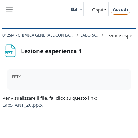
Vai al contenuto principale
Accedi
Ospite
Pannello laterale
042SM - CHIMICA GENERALE CON LABORATORIO 2021
LABORATORIO
Lezione esperienza 1
Lezione esperienza 1
Aggregazione dei criteri
PPTX
Per visualizzare il file, fai click su questo link:
LabSTAN1_20.pptx