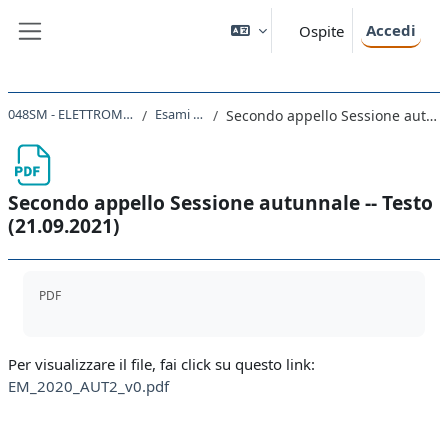
Vai al contenuto principale
Accedi
Ospite
Pannello laterale
048SM - ELETTROMAGNETISMO 2020
Esami 2020-2021
Secondo appello Sessione autunnale -- Testo (21.09.2021)
Secondo appello Sessione autunnale -- Testo
(21.09.2021)
Aggregazione dei criteri
PDF
Per visualizzare il file, fai click su questo link:
EM_2020_AUT2_v0.pdf