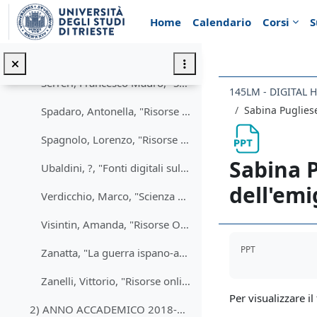
Vai al contenuto principale
Home
Calendario
Corsi
S
Enrico Pogaccini, "La crisi dei missili di Cuba"
Radina, Filippo, "Lo scandalo Watergate: una rassegna delle risorse online"
Serreri, Francesco Mauro, "Storia militare della Prima Guerra Mondiale e la Brigata Sassari"
145LM - DIGITAL 
Sabina Pugliese
Spadaro, Antonella, "Risorse digitali per lo studio dei monumenti al Milite Ignoto"
Spagnolo, Lorenzo, "Risorse digitali per lo studio dell'emigrazione italiana negli Usa"
Sabina P
Ubaldini, ?, "Fonti digitali sulla storia delle istituzioni scolastiche italiane"
dell'emi
Verdicchio, Marco, "Scienza e Fede: Galilei, Bruno e Savonarola"
Visintin, Amanda, "Risorse Online per lo Studio del Fenomeno del Maccartismo"
Aggregazione de
PPT
Zanatta, "La guerra ispano-americana: risorse digitali"
Zanelli, Vittorio, "Risorse online per la storia delle Crociate" (2019-2010)
Per visualizzare il 
2) ANNO ACCADEMICO 2018-2019