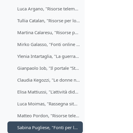
Luca Argano, "Risorse telematiche relative alla presa di Gorizia (agosto 1916)" (2018-2019)
Tullia Catalan, "Risorse per lo studio dell'ebraismo e della Shoah" (2018-2019)
Martina Calaresu, "Risorse per lo sudio della civiltà etrusca" (2018-2019)
Mirko Galasso, "Fonti online per la Jugoslavia del principe Paolo (1934 -1941)" (2018-2019)
Ylenia Intartaglia, "La guerra d’indipendenza algerina (1954-1962). Analisi delle fonti online per la ricerca storica" (2018-2019)
Gianpaolo Iob, "Il portale “Storia digitale” della Zanichelli editore (2018-2019)
Claudia Kegozzi, "Le donne nella Resistenza" (2018-2019)
Elisa Mattiussi, "L'attività didattica attraverso la digital history"File (2018-2019)
Luca Moimas, "Rassegna sitografica sul Centenario della Prima Guerra Mondiale" (2018-2019)
Matteo Pordon, "Risorse telematiche sulle scoperte geografiche e le esplorazioni geografiche in Nordamerica in epoca moderna" (2018-2019)
Sabina Pugliese, "Fonti per lo studio della storia dell'emigrazione italiana tra ottocento e Novecento (2018-2019)