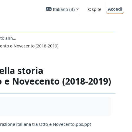
Accedi
Italiano ‎(it)‎
Ospite
6. Rassegne di risorse digitali (esercitazioni studenti: anno accademico decrescente e ordine alfabetico cognomi)
tocento e Novecento (2018-2019)
ella storia
to e Novecento (2018-2019)
grazione italiana tra Otto e Novecento.pps.ppt