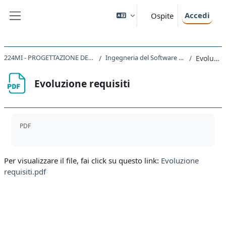
Vai al contenuto principale
Accedi
Ospite
Pannello laterale
224MI - PROGETTAZIONE DEL SOFTWARE E DEI SISTEMI INFORMATIVI 2021
Ingegneria del Software 2 - Requisiti Specifiche Progettazione
Evoluzione requisiti
Evoluzione requisiti
Aggregazione dei criteri
PDF
Per visualizzare il file, fai click su questo link:
Evoluzione
requisiti.pdf