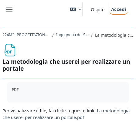
Vai al contenuto principale
Accedi
Ospite
Pannello laterale
224MI - PROGETTAZIONE DEL SOFTWARE E DEI SISTEMI INFORMATIVI 2021
Ingegneria del Software 1 - Modelli e Metodologie
La metodologia che userei per realizzare un portale
La metodologia che userei per realizzare un
portale
Aggregazione dei criteri
PDF
Per visualizzare il file, fai click su questo link:
La metodologia
che userei per realizzare un portale.pdf