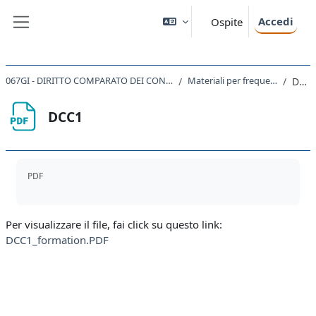
Vai al contenuto principale
Accedi
Ospite
Pannello laterale
067GI - DIRITTO COMPARATO DEI CONTRATTI 2021
Materiali per frequentanti 1
DCC1
DCC1
Aggregazione dei criteri
PDF
Per visualizzare il file, fai click su questo link:
DCC1_formation.PDF