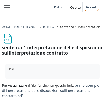
Vai al contenuto principale
Accedi
Ospite
Pannello laterale
054GI - TEORIA E TECNICA DELLA NORMAZIONE E DELL'INTERPRETAZIONE 2021
interpretazione contratto
sentenza 1 interpretazione delle disposizioni sullinterpretazione contratto
sentenza 1 interpretazione delle disposizioni
sullinterpretazione contratto
Aggregazione dei criteri
PDF
Per visualizzare il file, fai click su questo link:
primo esempio
di interpretazione delle disposizioni sullinterpretazione
contratto.pdf