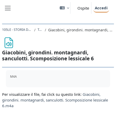
Vai al contenuto principale
Accedi
Ospite
Pannello laterale
105LE - STORIA DELLA FRANCIA 2021
Topic 14
Giacobini, girondini. montagnardi, sanculotti. Scomposizione lessicale 6
Giacobini, girondini. montagnardi,
sanculotti. Scomposizione lessicale 6
Aggregazione dei criteri
M4A
Per visualizzare il file, fai click su questo link:
Giacobini,
girondini. montagnardi, sanculotti. Scomposizione lessicale
6.m4a