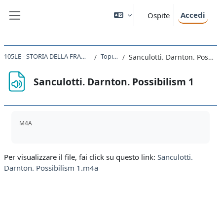
Vai al contenuto principale
Accedi
Ospite
Pannello laterale
105LE - STORIA DELLA FRANCIA 2021
Topic 20
Sanculotti. Darnton. Possibilism 1
Sanculotti. Darnton. Possibilism 1
Aggregazione dei criteri
M4A
Per visualizzare il file, fai click su questo link:
Sanculotti.
Darnton. Possibilism 1.m4a