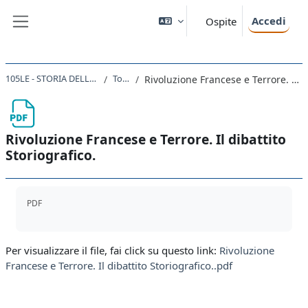
Vai al contenuto principale
Accedi
Ospite
Pannello laterale
105LE - STORIA DELLA FRANCIA 2021
Topic 25
Rivoluzione Francese e Terrore. Il dibattito Storiografico.
Rivoluzione Francese e Terrore. Il dibattito
Storiografico.
Aggregazione dei criteri
PDF
Per visualizzare il file, fai click su questo link:
Rivoluzione
Francese e Terrore. Il dibattito Storiografico..pdf