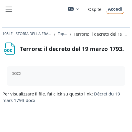
Vai al contenuto principale
Accedi
Ospite
Pannello laterale
105LE - STORIA DELLA FRANCIA 2021
Topic 26
Terrore: il decreto del 19 marzo 1793.
Terrore: il decreto del 19 marzo 1793.
Aggregazione dei criteri
DOCX
Per visualizzare il file, fai click su questo link:
Décret du 19
mars 1793.docx