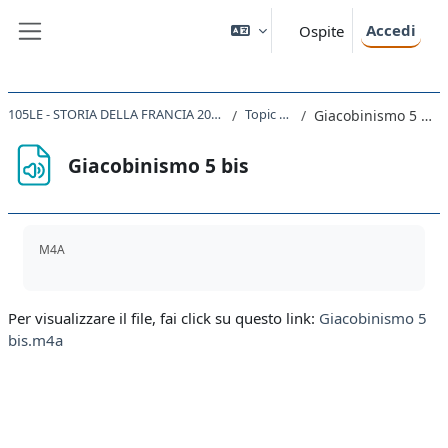
Vai al contenuto principale
Accedi
Ospite
Pannello laterale
105LE - STORIA DELLA FRANCIA 2021
Topic 29
Giacobinismo 5 bis
Giacobinismo 5 bis
Aggregazione dei criteri
M4A
Per visualizzare il file, fai click su questo link:
Giacobinismo 5
bis.m4a