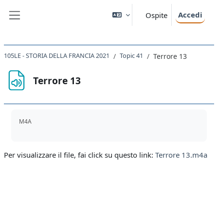
Vai al contenuto principale
Accedi
Ospite
Pannello laterale
105LE - STORIA DELLA FRANCIA 2021
Topic 41
Terrore 13
Terrore 13
Aggregazione dei criteri
M4A
Per visualizzare il file, fai click su questo link:
Terrore 13.m4a