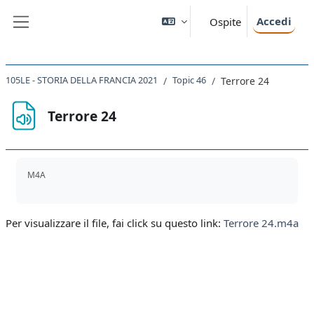
Vai al contenuto principale
Accedi
Ospite
Pannello laterale
105LE - STORIA DELLA FRANCIA 2021
Topic 46
Terrore 24
Terrore 24
Aggregazione dei criteri
M4A
Per visualizzare il file, fai click su questo link:
Terrore 24.m4a