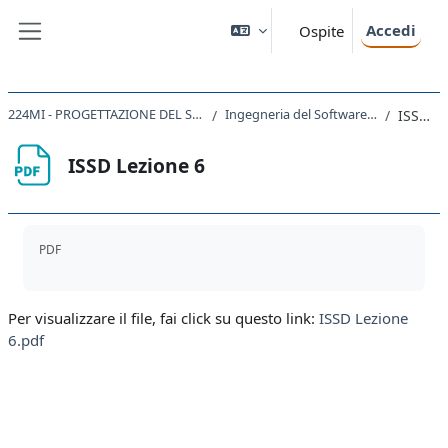
Vai al contenuto principale
Accedi
Ospite
Pannello laterale
224MI - PROGETTAZIONE DEL SOFTWARE E DEI SISTEMI INFORMATIVI 2021
Ingegneria del Software 3 - Test e Collaudo, Repository
ISSD Lezione 6
ISSD Lezione 6
Aggregazione dei criteri
PDF
Per visualizzare il file, fai click su questo link:
ISSD Lezione
6.pdf