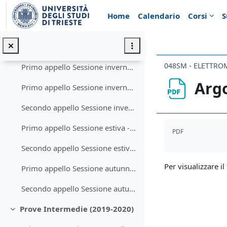
Vai al contenuto principale
Seconda prova scritta Intermedia -- Testo (19.01.2022)
Home
Calendario
Corsi
S
Esami 2020-2021
Minimizza
Argomenti per esame orale (2020-2021)
048SM - ELETTR
Primo appello Sessione invernale -- Testo (03.02.2021 - mattina)
Argo
Primo appello Sessione invernale -- Testo (03.02.2021 - pomeriggio)
Secondo appello Sessione invernale -- Testo (23.02.2021)
Aggregazione de
Primo appello Sessione estiva -- Testo (25.06.2021)
PDF
Secondo appello Sessione estiva -- Testo (16.07.2021)
Per visualizzare il 
Primo appello Sessione autunnale -- Testo (06.09.2021)
Secondo appello Sessione autunnale -- Testo (21.09.2021)
Prove Intermedie (2019-2020)
Minimizza