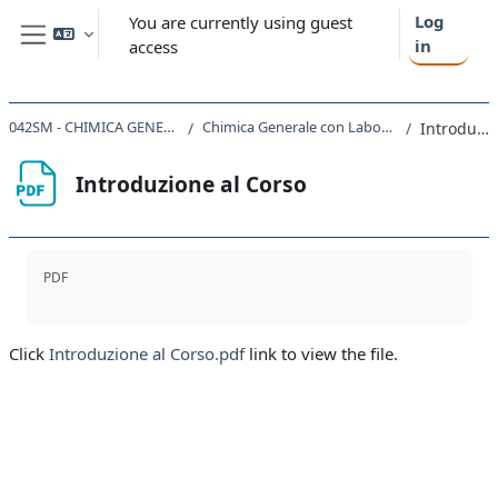
Skip to main content
Log
You are currently using guest
in
access
Side panel
042SM - CHIMICA GENERALE CON LABORATORIO 2021
Chimica Generale con Laboratorio - Programma ed Introduzione
Introduzione al Corso
Introduzione al Corso
Completion requirements
PDF
Click
Introduzione al Corso.pdf
link to view the file.