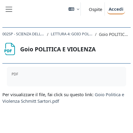
Vai al contenuto principale
Accedi
Ospite
Pannello laterale
002SP - SCIENZA DELLA POLITICA 2021
LETTURA 4: GOIO POLITICA E VIOLENZA
Goio POLITICA E VIOLENZA
Goio POLITICA E VIOLENZA
Aggregazione dei criteri
PDF
Per visualizzare il file, fai click su questo link:
Goio Politica e
Violenza Schmitt Sartori.pdf