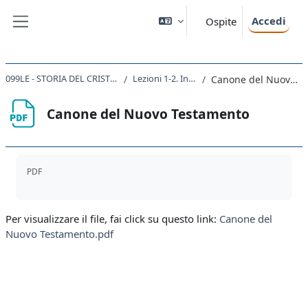
Vai al contenuto principale
Accedi
Ospite
Pannello laterale
099LE - STORIA DEL CRISTIANESIMO 2021
Lezioni 1-2. Introduzione
Canone del Nuovo Testamento
Canone del Nuovo Testamento
Aggregazione dei criteri
PDF
Per visualizzare il file, fai click su questo link:
Canone del
Nuovo Testamento.pdf