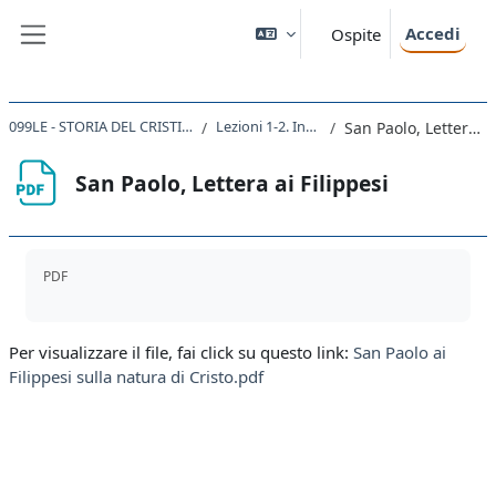
Vai al contenuto principale
Accedi
Ospite
Pannello laterale
099LE - STORIA DEL CRISTIANESIMO 2021
Lezioni 1-2. Introduzione
San Paolo, Lettera ai Filippesi
San Paolo, Lettera ai Filippesi
Aggregazione dei criteri
PDF
Per visualizzare il file, fai click su questo link:
San Paolo ai
Filippesi sulla natura di Cristo.pdf