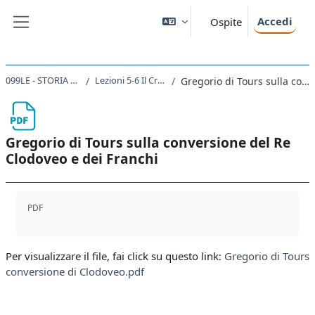
Vai al contenuto principale
Accedi
Ospite
Pannello laterale
099LE - STORIA DEL CRISTIANESIMO 2021
Lezioni 5-6 Il Cristianesimo nel V-VI secolo.
Gregorio di Tours sulla conversione del Re Clodoveo e dei Franchi
Gregorio di Tours sulla conversione del Re
Clodoveo e dei Franchi
Aggregazione dei criteri
PDF
Per visualizzare il file, fai click su questo link:
Gregorio di Tours
conversione di Clodoveo.pdf