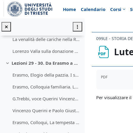
Vai al contenuto principale
Lezioni 27-28. La Chiesa di Roma nel '400
Minimizza
Home
Calendario
Corsi
S
Decreto Haec Sancta del Concilio di Costanza
Bolla Exsecrabilis
099LE - STORIA D
La venalità delle cariche nella Roma del '400
Lute
Lorenzo Valla sulla donazione di Costantino
Lezioni 29 - 30. Da Erasmo a Lutero
Minimizza
Aggregazione de
Erasmo, Elogio della pazzia. I superstiziosi.
PDF
Erasmo, Colloquia familiaria. La tempesta di mare (i)
Per visualizzare il 
G.Trebbi, voce Querini Vincenzo, in Dizionario Biografico degli Italianii
Vincenzo Querini e Paolo Giustiniani, Libellus ad Leonem X
Erasmo, Colloqui, La tempesta di mare (parte II ).