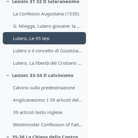
Lezioni 31 32 Il luteranesimo
Minimizza
La Confessio Augustana (1530)
G. Miegge, Lutero giovane: la genesi della dottrina della giustificazione per fede
Lutero, Le 95 tesi
Lutero e il concetto di Giustizia di Dio
Lutero, La libertà del Cristiano (1520)
Lezioni 33-34 Il calvinismo
Minimizza
Calvino sulla predestinazione
Anglicanesimo: I 39 articoli del 1562-1563
39 articoli testo inglese
Westminster Confession of Faith (1646)
35-36 La Chiesa della Controriforma