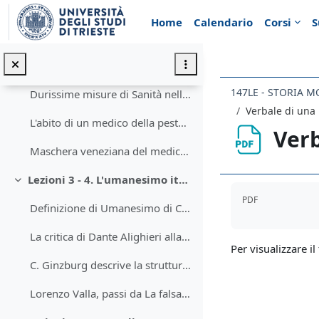
Vai al contenuto principale
Livi Bacci: la popolazione dell'Europa moderna-
Home
Calendario
Corsi
S
C. M. Cipolla e il primato degli Uffici di sanità italiani.
Montaigne e Moryson: due viaggiatori alle prese con gli Uffici di sanità delle città italiane.
147LE - STORIA 
Durissime misure di Sanità nella peste di Cividale del 1598
Verbale di una 
L'abito di un medico della peste, 1656
Verb
Maschera veneziana del medico della peste
Lezioni 3 - 4. L'umanesimo italiano. Un umanista: Lorenzo Valla
Minimizza
Aggregazione de
PDF
Definizione di Umanesimo di Cesare Vasoli
La critica di Dante Alighieri alla Donazione di Costantino.
Per visualizzare il 
C. Ginzburg descrive la struttura dell'opuscolo di Valla sulla Donazione di Costantino
Lorenzo Valla, passi da La falsa donazione di Costantino (traduzione di Olga Pugliese)