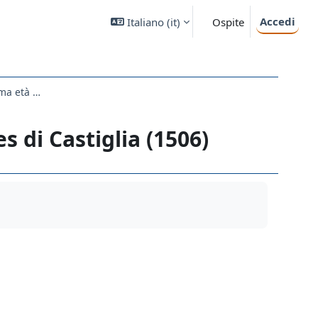
Accedi
Italiano ‎(it)‎
Ospite
Lezioni 5-6 Forme di governo nell'Europa della prima età moderna.
s di Castiglia (1506)