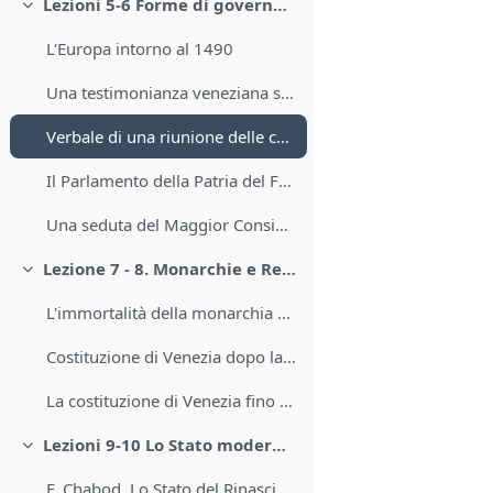
Lezioni 5-6 Forme di governo nell'Europa della prima età moderna.
Minimizza
L'Europa intorno al 1490
Una testimonianza veneziana sul parlamento inglese a metà 500
Verbale di una riunione delle cortes di Castiglia (1506)
Il Parlamento della Patria del Friuli nel 400. Atti
Una seduta del Maggior Consiglio di Venezia nel '700
Lezione 7 - 8. Monarchie e Repubbliche
Minimizza
L'immortalità della monarchia di Francia secondo Michel de l'Hospital (1563)
Costituzione di Venezia dopo la Serrata del Maggior Consiglio (schema di G. Maranini)
La costituzione di Venezia fino al 1297 (schema di F. C. Lane)
Lezioni 9-10 Lo Stato moderno.
Minimizza
F. Chabod, Lo Stato del Rinascimento