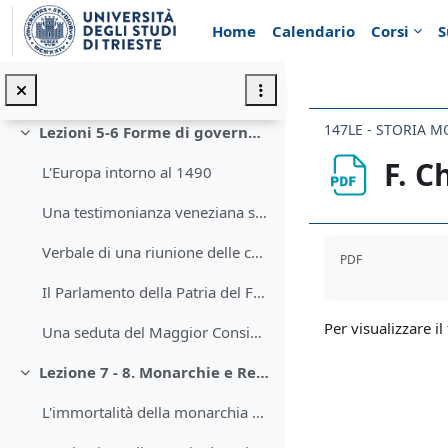
Vai al contenuto principale
La critica di Dante Alighieri alla Donazione di Costantino.
Home
Calendario
Corsi
S
C. Ginzburg descrive la struttura dell'opuscolo di Valla sulla Donazione di Costantino
Lorenzo Valla, passi da La falsa donazione di Costantino (traduzione di Olga Pugliese)
147LE - STORIA 
Lezioni 5-6 Forme di governo nell'Europa della prima età moderna.
Minimizza
F. C
L'Europa intorno al 1490
Una testimonianza veneziana sul parlamento inglese a metà 500
Aggregazione de
Verbale di una riunione delle cortes di Castiglia (1506)
PDF
Il Parlamento della Patria del Friuli nel 400. Atti
Per visualizzare il 
Una seduta del Maggior Consiglio di Venezia nel '700
Lezione 7 - 8. Monarchie e Repubbliche
Minimizza
L'immortalità della monarchia di Francia secondo Michel de l'Hospital (1563)