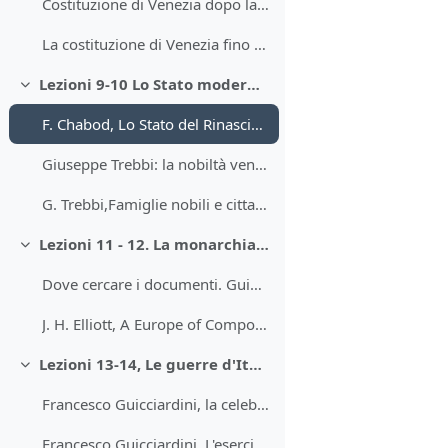
Costituzione di Venezia dopo la Serrata del Maggior Consiglio (schema di G. Maranini)
La costituzione di Venezia fino al 1297 (schema di F. C. Lane)
Lezioni 9-10 Lo Stato moderno.
Minimizza
F. Chabod, Lo Stato del Rinascimento
Giuseppe Trebbi: la nobiltà veneziana nell'età moderna
G. Trebbi,Famiglie nobili e cittadine a Venezia: la "fraterna".
Lezioni 11 - 12. La monarchia composita.
Minimizza
Dove cercare i documenti. Guida dell'archivio di stato di Venezia
J. H. Elliott, A Europe of Composite Monarchies
Lezioni 13-14, Le guerre d'Italia (1494-1529)
Minimizza
Francesco Guicciardini, la celebrazione di Lorenzo il Magnifico
Francesco Guicciardini, L'esercito del re di Francia Carlo VIII