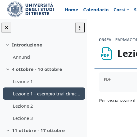
Vai al contenuto principale
Home
Calendario
Corsi
S
064FA - FARMACO
Introduzione
Minimizza
Lezi
Annunci
4 ottobre - 10 ottobre
Minimizza
Aggregazione de
PDF
Lezione 1
Lezione 1 - esempio trial clinico randomizzato
Per visualizzare il 
Lezione 2
Lezione 3
11 ottobre - 17 ottobre
Minimizza