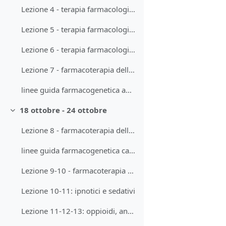
Lezione 4 - terapia farmacologia della depressione e dei disturbi d'ansia
Lezione 5 - terapia farmacologica della depressione e dei disturbi d'ansia
Lezione 6 - terapia farmacologica della depressione e dei disturbi d'ansia
Lezione 7 - farmacoterapia della psicosi e della mania
linee guida farmacogenetica antidepressivi triciclici
18 ottobre - 24 ottobre
Minimizza
Lezione 8 - farmacoterapia delle epilessie
linee guida farmacogenetica carbamazepina
Lezione 9-10 - farmacoterapia delle malattie neurodegenerative
Lezione 10-11: ipnotici e sedativi
Lezione 11-12-13: oppioidi, analgesia e trattamento del dolore