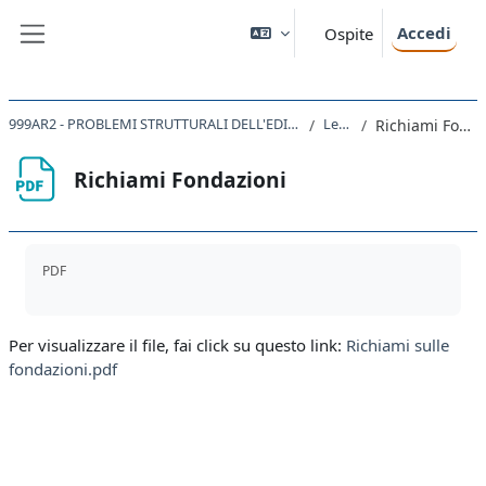
Vai al contenuto principale
Accedi
Ospite
Pannello laterale
999AR2 - PROBLEMI STRUTTURALI DELL'EDILIZIA STORICA 2021
Lezioni
Richiami Fondazioni
Richiami Fondazioni
Aggregazione dei criteri
PDF
Per visualizzare il file, fai click su questo link:
Richiami sulle
fondazioni.pdf