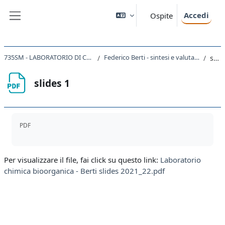
Vai al contenuto principale
Accedi
Ospite
Pannello laterale
735SM - LABORATORIO DI CHIMICA BIOORGANICA 2021
Federico Berti - sintesi e valutazione di inibitori della tirosinasi
slides 1
slides 1
Aggregazione dei criteri
PDF
Per visualizzare il file, fai click su questo link:
Laboratorio
chimica bioorganica - Berti slides 2021_22.pdf