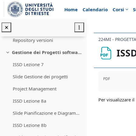
Vai al contenuto principale
Ingegneria del Software 3 - Test e Collaudo, Repository
Minimizza
Home
Calendario
Corsi
S
ISSD Lezione 6
Slide Test e Collaudo
Repository versioni
ISSD
Gestione dei Progetti software e di sistema informativo
Minimizza
ISSD Lezione 7
Aggregazione de
Slide Gestione dei progetti
PDF
Project Management
Per visualizzare il 
ISSD Lezione 8a
Slide Pianificazione e Diagrammi GANTT
ISSD Lezione 8b