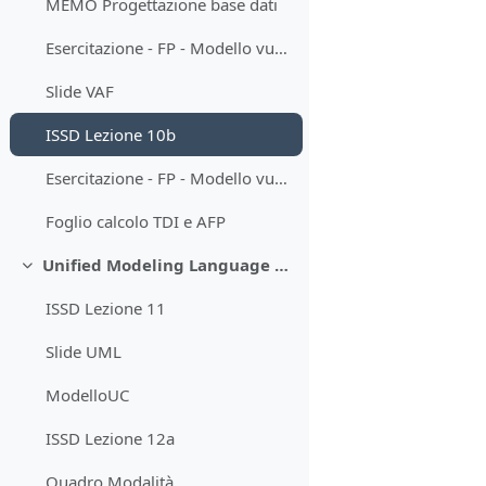
MEMO Progettazione base dati
Esercitazione - FP - Modello vuoto per soluzione
Slide VAF
ISSD Lezione 10b
Esercitazione - FP - Modello vuoto per soluzione (II parte)
Foglio calcolo TDI e AFP
Unified Modeling Language (UML)
Minimizza
ISSD Lezione 11
Slide UML
ModelloUC
ISSD Lezione 12a
Quadro Modalità