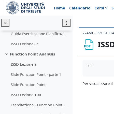
Vai al contenuto principale
ISSD Lezione 8a
Home
Calendario
Corsi
S
Slide Pianificazione e Diagrammi GANTT
ISSD Lezione 8b
Guida Esercitazione Pianificazione di un progetto
ISSD
ISSD Lezione 8c
Function Point Analysis
Minimizza
Aggregazione de
ISSD Lezione 9
PDF
Slide Function Point - parte 1
Per visualizzare il 
Slide Function Point
ISSD Lezione 10a
Esercitazione - Function Point - Tabelle