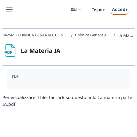
Vai al contenuto principale
Accedi
Ospite
Pannello laterale
042SM - CHIMICA GENERALE CON LABORATORIO 2021
Chimica Generale - Prima parte
La Materia IA
La Materia IA
Aggregazione dei criteri
PDF
Per visualizzare il file, fai click su questo link:
La materia parte
IA.pdf