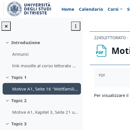
Vai al contenuto principale
Home
Calendario
Corsi
S
Introduzione
Minimizza
Moti
Annunci
link moodle al corso lettorato di lingua tedesca1(principianti gruppo A)
Aggregazione de
PDF
Topic 1
Minimizza
Motive A1, Seite 16 "Weltfamilien"
Per visualizzare il 
Topic 2
Minimizza
Motive A1, Kapitel 3, Seite 21 und 22
Topic 3
Minimizza