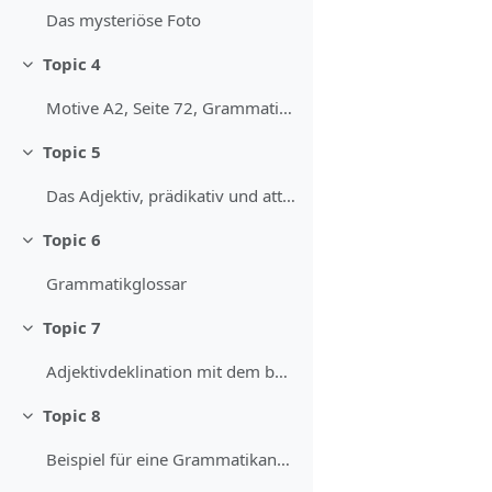
Das mysteriöse Foto
Topic 4
Minimizza
Motive A2, Seite 72, Grammatikanalyse
Topic 5
Minimizza
Das Adjektiv, prädikativ und attributiv
Topic 6
Minimizza
Grammatikglossar
Topic 7
Minimizza
Adjektivdeklination mit dem bestimmten Artikel
Topic 8
Minimizza
Beispiel für eine Grammatikanalyse "Sonnencreme" + Antwortblatt