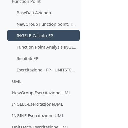
Function Point
BaseDati Azienda
NewGroup Function point, TDI e AFP
INGELE-Calcolo-FP
Function Point Analysis INGINF
Risultati FP
Esercitazione - FP - UNITSTECH
UML
NewGroup Esercitazione UML
INGELE-EsercitazioneUML
INGINF Esercitazione UML
UnitsTech-Esercitazione UML