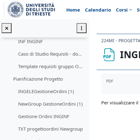
Vai al contenuto principale
I sistemi informativi dai dati ai Big Data - Digital Twin
Home
Calendario
Corsi
S
Toolbox, casi ed esercitazioni
Minimizza
Toolbox Requisiti
INF INGINF
INGE
Caso di Studio Requisiti - dopo Intervista 1 - UNITSTECH
Template requisiti gruppo ONLINE
Aggregazione de
Pianificazione Progetto
PDF
INGELEGestioneOrdini (1)
Per visualizzare il 
NewGroup GestioneOrdini (1)
Gestione Ordini INGINF
TXT progettoordini Newgroup