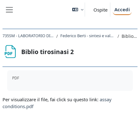
Vai al contenuto principale
Accedi
Ospite
Pannello laterale
735SM - LABORATORIO DI CHIMICA BIOORGANICA 2021
Federico Berti - sintesi e valutazione di inibitori della tirosinasi
Biblio tirosinasi 2
Biblio tirosinasi 2
Aggregazione dei criteri
PDF
Per visualizzare il file, fai click su questo link:
assay
conditions.pdf