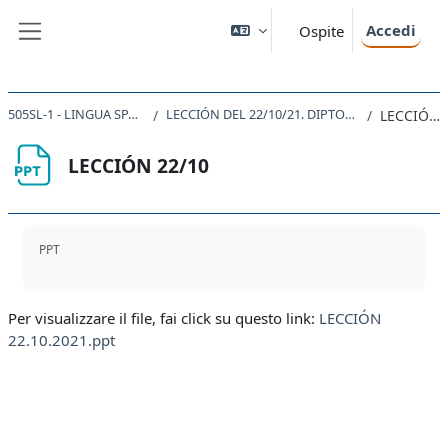
Vai al contenuto principale
Accedi
Ospite
Pannello laterale
505SL-1 - LINGUA SPAGNOLA 1 2021
LECCIÓN DEL 22/10/21. DIPTONGOS Y TRIPTONGOS
LECCIÓN 22/10
LECCIÓN 22/10
Aggregazione dei criteri
PPT
Per visualizzare il file, fai click su questo link:
LECCIÓN
22.10.2021.ppt