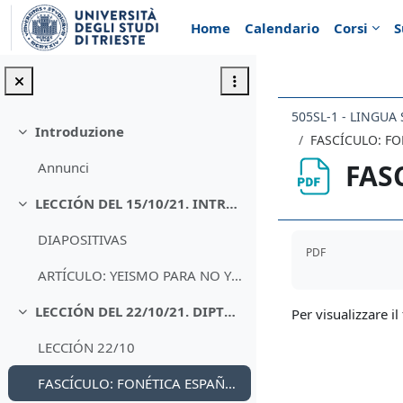
Vai al contenuto principale
Home
Calendario
Corsi
S
505SL-1 - LINGUA
Introduzione
Minimizza
FASCÍCULO: FO
FAS
Annunci
LECCIÓN DEL 15/10/21. INTRODUCCIÓN A LA FONÉTICA Y A LA FONOLOGÍA
Minimizza
Aggregazione de
DIAPOSITIVAS
PDF
ARTÍCULO: YEISMO PARA NO YEISTAS
LECCIÓN DEL 22/10/21. DIPTONGOS Y TRIPTONGOS
Per visualizzare il 
Minimizza
LECCIÓN 22/10
FASCÍCULO: FONÉTICA ESPAÑOLA PARA ITALIANOS