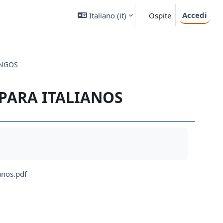
Accedi
Italiano ‎(it)‎
Ospite
ONGOS
PARA ITALIANOS
ianos.pdf