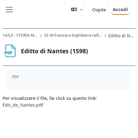
Vai al contenuto principale
Accedi
Ospite
Pannello laterale
147LE - STORIA MODERNA 2021
33 34 Francia e Inghilterra nella seconda metà del 500
Editto di Nantes (1598)
Editto di Nantes (1598)
Aggregazione dei criteri
PDF
Per visualizzare il file, fai click su questo link:
Édit_de_Nantes.pdf