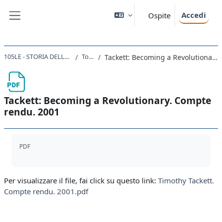
Vai al contenuto principale
Accedi
Ospite
Pannello laterale
105LE - STORIA DELLA FRANCIA 2021
Topic 25
Tackett: Becoming a Revolutionary. Compte rendu. 2001
Tackett: Becoming a Revolutionary. Compte
rendu. 2001
Aggregazione dei criteri
PDF
Per visualizzare il file, fai click su questo link:
Timothy Tackett.
Compte rendu. 2001.pdf