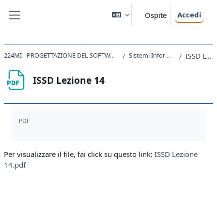
Vai al contenuto principale
Accedi
Ospite
Pannello laterale
224MI - PROGETTAZIONE DEL SOFTWARE E DEI SISTEMI INFORMATIVI 2021
Sistemi Informativi - Internet
ISSD Lezione 14
ISSD Lezione 14
Aggregazione dei criteri
PDF
Per visualizzare il file, fai click su questo link:
ISSD Lezione
14.pdf