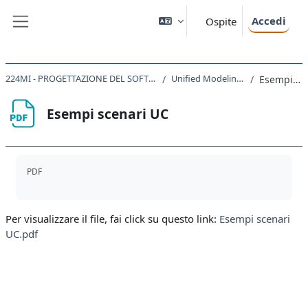
Vai al contenuto principale
Accedi
Ospite
Pannello laterale
224MI - PROGETTAZIONE DEL SOFTWARE E DEI SISTEMI INFORMATIVI 2021
Unified Modeling Language (UML)
Esempi scenari UC
Esempi scenari UC
Aggregazione dei criteri
PDF
Per visualizzare il file, fai click su questo link:
Esempi scenari
UC.pdf