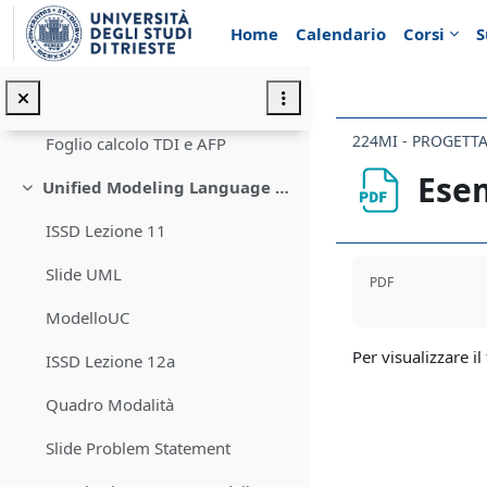
Vai al contenuto principale
Slide VAF
Home
Calendario
Corsi
S
ISSD Lezione 10b
Esercitazione - FP - Modello vuoto per soluzione (II parte)
Foglio calcolo TDI e AFP
Ese
Unified Modeling Language (UML)
Minimizza
ISSD Lezione 11
Aggregazione de
Slide UML
PDF
ModelloUC
Per visualizzare il 
ISSD Lezione 12a
Quadro Modalità
Slide Problem Statement