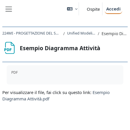
Vai al contenuto principale
Accedi
Ospite
Pannello laterale
224MI - PROGETTAZIONE DEL SOFTWARE E DEI SISTEMI INFORMATIVI 2021
Unified Modeling Language (UML)
Esempio Diagramma Attività
Esempio Diagramma Attività
Aggregazione dei criteri
PDF
Per visualizzare il file, fai click su questo link:
Esempio
Diagramma Attività.pdf